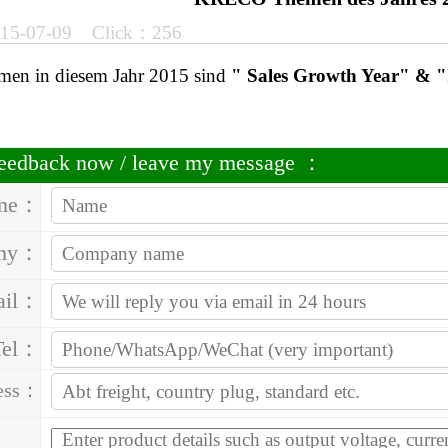
015-07-09 Click：256
men in diesem Jahr 2015 sind
" Sales Growth Year" & "I
 feedback now / leave my message ：
me：
ny：
ail：
Tel：
ess：