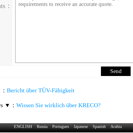
nts：
▲
：
Bericht über TÜV-Fähigkeit
ws ▼
：
Wissen Sie wirklich über KRECO?
ENGLISH
Russia
Portugues
Japanese
Spanish
Arabia