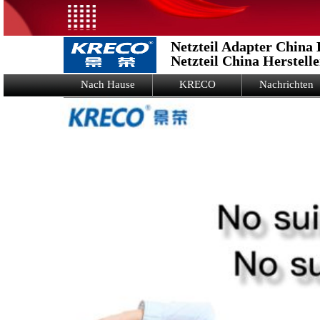
Netzteil Adapter China 
Netzteil China Herstell
Logo Picture
Nach Hause
KRECO
Nachrichten