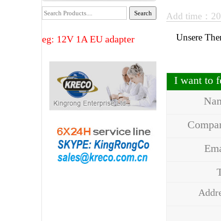
Add time：2
Unsere The
eg: 12V 1A EU adapter
I want to
Na
Compa
Em
Addr