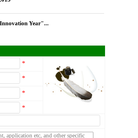
nnovation Year"...
*
*
*
*