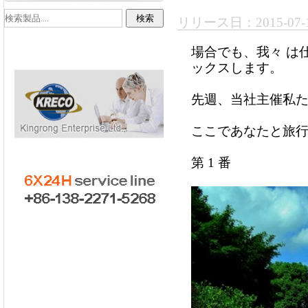
リリース日：2015-0
場合でも、我々 は
ックスします。
先週、当社主催私
ここであなたと旅
第 1 番