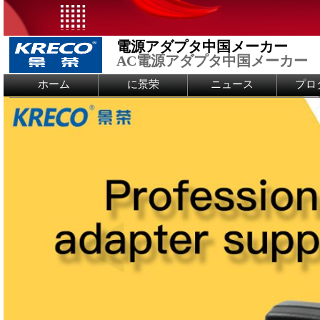
電源アダプタ中国メーカー
AC電源アダプタ中国メーカー
Logo Picture
ホーム
に景荣
ニュース
プロ