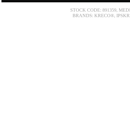
STOCK CODE: 891359, MED
BRANDS: KRECO®, IPSKR