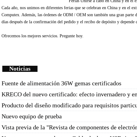
Ferias
Unirse
a cabo en China
y en el e
Cada
año
, nos unimos
en diferentes
ferias que se celebran
en China
y en el ex
Computex
.
Además
, las órdenes de
ODM /
OEM
son
también una gran parte
d
días
después de la
confirmación del pedido y
el recibo de depósito
y depende
Ofrecemos
los mejores servicios.
Pregunte
hoy.
Noticias
Fuente de alimentación 36W gemas certificados
KRECO del nuevo certificado: efecto invernadero y e
Producto del diseño modificado para requisitos partic
Nuevo equipo de prueba
Vista previa de la "Revista de componentes de electró