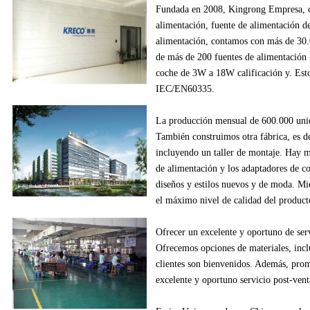
Fundada en
2008
,
Kingrong
Empresa,
alimentación
, fuente de alimentación
d
alimentación
,
contamos con más de
30
de
más de
200
fuentes de alimentación
coche
de
3W
a
18W
calificación y
.
Esto
IEC/EN60335
.
La producción
mensual de
600.000
uni
También construimos
otra fábrica
, es d
incluyendo
un
taller de montaje
.
Hay m
de alimentación
y los adaptadores
de c
diseños
y estilos
nuevos
y de moda.
Mie
el máximo nivel de
calidad del product
Ofrecer un excelente
y oportuno
de ser
Ofrecemos
opciones de materiales
, inc
clientes
son bienvenidos.
Además
, pro
excelente
y oportuno
servicio post-vent