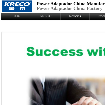
Power Adaptador China Manufac
Power Adaptador China Factory
Logo Picture
Casa
KRECO
Noticias
Prod