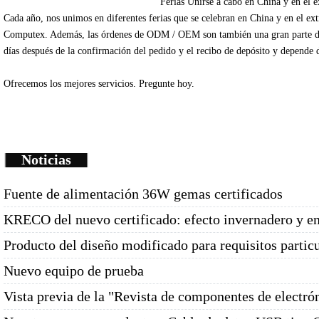
Ferias
Unirse
a cabo en China
y en el e
Cada
año
, nos unimos
en diferentes
ferias que se celebran
en China
y en el ex
Computex
.
Además
, las órdenes de
ODM /
OEM
son
también una gran parte
d
días
después de la
confirmación del pedido y
el recibo de depósito
y depende
Ofrecemos
los mejores servicios.
Pregunte
hoy.
Noticias
Fuente de alimentación 36W gemas certificados
KRECO del nuevo certificado: efecto invernadero y e
Producto del diseño modificado para requisitos partic
Nuevo equipo de prueba
Vista previa de la "Revista de componentes de electró