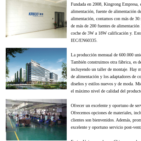
Fundada en
2008
,
Kingrong
Empresa,
alimentación
, fuente de alimentación
d
alimentación
,
contamos con más de
30
de
más de
200
fuentes de alimentación
coche
de
3W
a
18W
calificación y
.
Esto
IEC/EN60335
.
La producción
mensual de
600.000
uni
También construimos
otra fábrica
, es d
incluyendo
un
taller de montaje
.
Hay m
de alimentación
y los adaptadores
de c
diseños
y estilos
nuevos
y de moda.
Mie
el máximo nivel de
calidad del product
Ofrecer un excelente
y oportuno
de ser
Ofrecemos
opciones de materiales
, inc
clientes
son bienvenidos.
Además
, pro
excelente
y oportuno
servicio post-vent