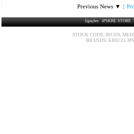
Previous News ▼
：
Pr
ligações
iPSKRE STORE
STOCK CODE: 891359, MED
BRANDS: KRECO, IP