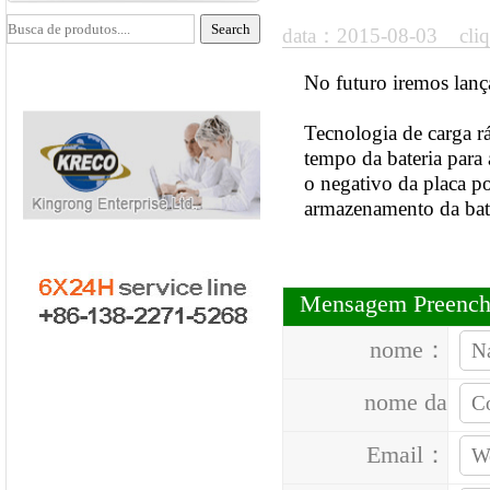
data：2015-08-03 cli
No futuro iremos lanç
Tecnologia de carga rá
tempo da bateria para 
o negativo da placa p
armazenamento da bat
Mensagem Preenc
nome：
nome da
empresa：
Email：