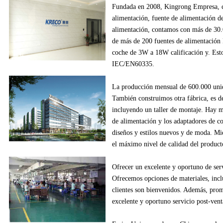
Fundada en
2008
,
Kingrong
Empresa,
alimentación
, fuente de alimentación
d
alimentación
,
contamos con más de
30
de
más de
200
fuentes de alimentación
coche
de
3W
a
18W
calificación y
.
Esto
IEC/EN60335
.
La producción
mensual de
600.000
uni
También construimos
otra fábrica
, es d
incluyendo
un
taller de montaje
.
Hay m
de alimentación
y los adaptadores
de c
diseños
y estilos
nuevos
y de moda.
Mie
el máximo nivel de
calidad del product
Ofrecer un excelente
y oportuno
de ser
Ofrecemos
opciones de materiales
, inc
clientes
son bienvenidos.
Además
, pro
excelente
y oportuno
servicio post-vent