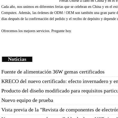
Ferias
Unirse
a cabo en China
y en el e
Cada
año
, nos unimos
en diferentes
ferias que se celebran
en China
y en el ex
Computex
.
Además
, las órdenes de
ODM /
OEM
son
también una gran parte
d
días
después de la
confirmación del pedido y
el recibo de depósito
y depende
Ofrecemos
los mejores servicios.
Pregunte
hoy.
Noticias
Fuente de alimentación 36W gemas certificados
KRECO del nuevo certificado: efecto invernadero y e
Producto del diseño modificado para requisitos partic
Nuevo equipo de prueba
Vista previa de la "Revista de componentes de electró