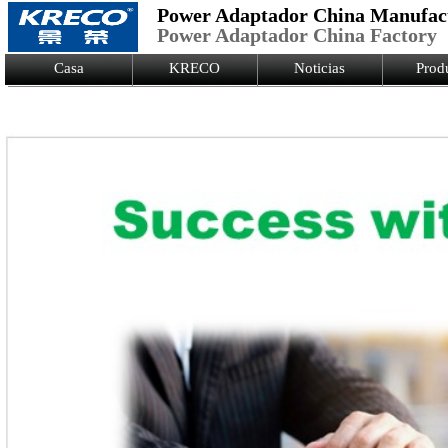
Power Adaptador China Manufac
Power Adaptador China Factory
Logo Picture
Casa
KRECO
Noticias
Prod