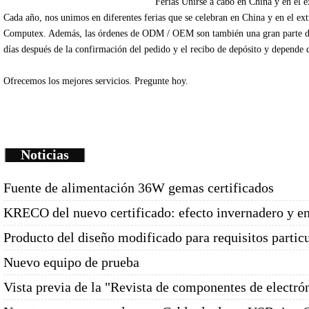
Ferias
Unirse
a cabo en China
y en el e
Cada
año
, nos unimos
en diferentes
ferias que se celebran
en China
y en el ex
Computex
.
Además
, las órdenes de
ODM /
OEM
son
también una gran parte
d
días
después de la
confirmación del pedido y
el recibo de depósito
y depende
Ofrecemos
los mejores servicios.
Pregunte
hoy.
Noticias
Fuente de alimentación 36W gemas certificados
KRECO del nuevo certificado: efecto invernadero y e
Producto del diseño modificado para requisitos partic
Nuevo equipo de prueba
Vista previa de la "Revista de componentes de electró