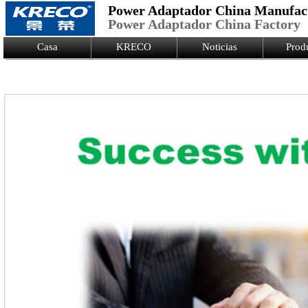
Power Adaptador China Manufac
Power Adaptador China Factory
Logo Picture
Casa
KRECO
Noticias
Prod