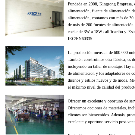
Fundada en
2008
,
Kingrong
Empresa,
alimentación
, fuente de alimentación
d
alimentación
,
contamos con más de
30
de
más de
200
fuentes de alimentación
coche
de
3W
a
18W
calificación y
.
Esto
IEC/EN60335
.
La producción
mensual de
600.000
uni
También construimos
otra fábrica
, es d
incluyendo
un
taller de montaje
.
Hay m
de alimentación
y los adaptadores
de c
diseños
y estilos
nuevos
y de moda.
Mie
el máximo nivel de
calidad del product
Ofrecer un excelente
y oportuno
de ser
Ofrecemos
opciones de materiales
, inc
clientes
son bienvenidos.
Además
, pro
excelente
y oportuno
servicio post-vent