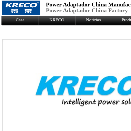
Power Adaptador China Manufac
Power Adaptador China Factory
Logo Picture
Casa
KRECO
Noticias
Prod