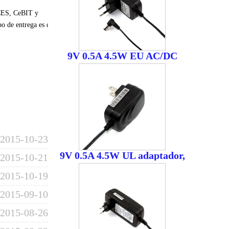
CES
,
CeBIT
y
po de entrega
es de 30
9V 0.5A 4.5W EU AC/DC
adaptador, 9V 0.5A
adaptador de conmutación
2015-10-23
9V 0.5A 4.5W UL adaptador,
2015-10-21
AC/DC adaptador de
2015-10-19
conmutación
2015-09-10
2015-08-26