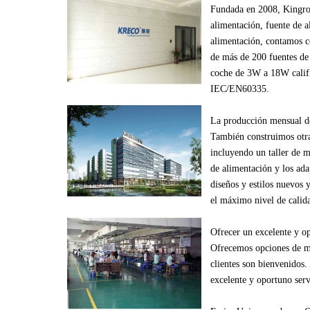
Fundada en
2008
,
Kingr
alimentación
, fuente de 
alimentación
,
contamos c
de
más de
200
fuentes de
coche
de
3W
a
18W
cali
IEC/EN60335
.
La producción
mensual d
También construimos
otr
incluyendo
un
taller de 
de alimentación
y los ad
diseños
y estilos
nuevos
el máximo nivel de
calid
Ofrecer un excelente
y o
Ofrecemos
opciones de m
clientes
son bienvenidos.
excelente
y oportuno
ser