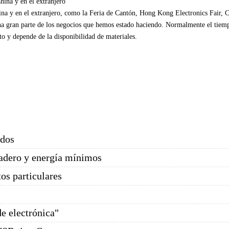
China
y en el extranjero
ina
y en el extranjero
, como
la Feria de Cantón
, Hong
Kong Electronics
Fair,
a gran parte
de los negocios
que hemos
estado haciendo.
Normalmente
el tiem
to
y depende
de la disponibilidad de
materiales.
ados
adero y energía mínimos
os particulares
e electrónica"