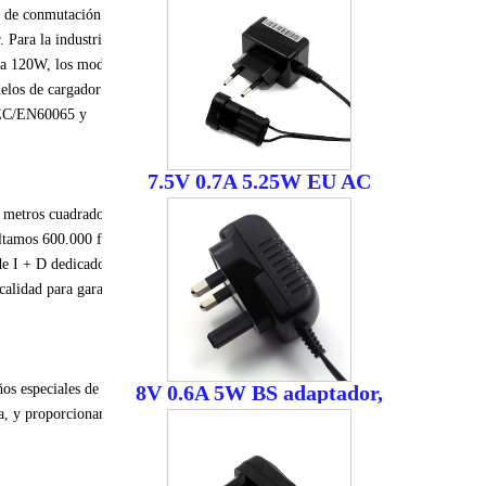
 de
conmutación de
.
Para la industria
de
a
120W
, los modelos
elos de cargador
en el
EC/EN60065
y
7.5V 0.7A 5.25W EU AC
adaptador, 7.5V 0.7A fuente
metros
cuadrados,
de alimentación
ltamos
600.000
fuentes
de I +
D
dedicado
a los
calidad
para garantizar
ños
especiales de los
8V 0.6A 5W BS adaptador,
fuente de alimentación
a,
y proporcionan un
conmutada AC/DC