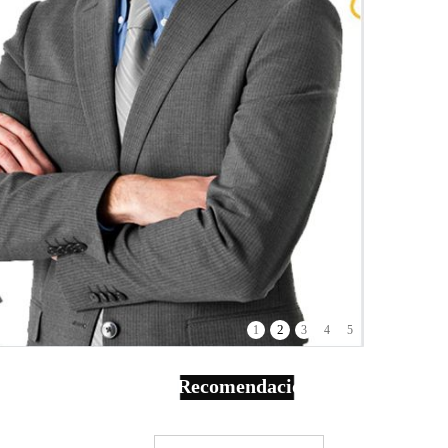
2
1
3
4
5
Recomendación