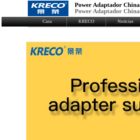
Power Adaptador China
Power Adaptador China
Logo Picture
Casa
KRECO
Noticias