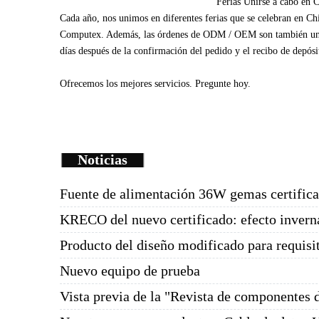
Ferias
Unirse
a cabo en 
Cada
año
, nos unimos
en diferentes
ferias que se celebran
en Ch
Computex
.
Además
, las órdenes de
ODM /
OEM
son
también un
días
después de la
confirmación del pedido y
el recibo de depósi
Ofrecemos
los mejores servicios.
Pregunte
hoy.
Noticias
Fuente de alimentación 36W gemas certific
KRECO del nuevo certificado: efecto invern
Producto del diseño modificado para requisit
Nuevo equipo de prueba
Vista previa de la "Revista de componentes d