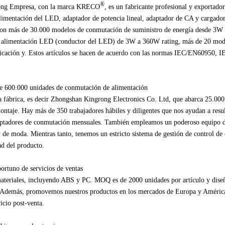
®
ong
Empresa,
con
la marca
KRECO
, es un fabricante
profesional y exportador
alimentación
del LED,
adaptador de
potencia lineal
,
adaptador de CA y
cargador
on más de
30.000
modelos
de conmutación
de suministro de energía
desde
3W
 alimentación
LED (
conductor del LED
) de
3W
a
360W
rating,
más de
20
mod
ficación y
.
Estos artículos
se hacen de acuerdo
con las normas
IEC/EN60950
,
I
e
600.000
unidades
de conmutación de alimentación
a fábrica
, es decir
Zhongshan
Kingrong
Electronics Co.
Ltd
, que abarca
25.000
montaje
.
Hay más de
350
trabajadores hábiles
y diligentes
que nos ayudan a
resu
aptadores
de conmutación
mensuales.
También empleamos
un poderoso equipo
y de moda.
Mientras tanto
, tenemos un
estricto sistema de gestión
de control de 
ad del producto.
portuno
de servicios de ventas
ateriales
, incluyendo
ABS
y
PC.
MOQ
es de
2000
unidades por
artículo y
dise
Además
, promovemos
nuestros productos en
los mercados de Europa
y Améric
vicio post-venta
.