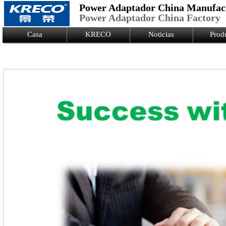
Power Adaptador China Manufac
Power Adaptador China Factory
Logo Picture
Casa
KRECO
Noticias
Prod