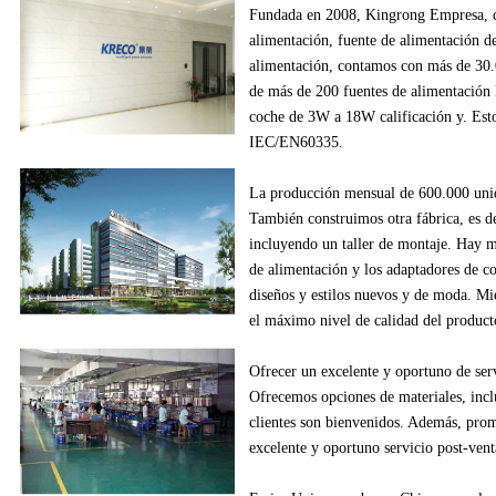
Fundada en
2008
,
Kingrong
Empresa,
alimentación
, fuente de alimentación
d
alimentación
,
contamos con más de
30
de
más de
200
fuentes de alimentación
coche
de
3W
a
18W
calificación y
.
Esto
IEC/EN60335
.
La producción
mensual de
600.000
uni
También construimos
otra fábrica
, es d
incluyendo
un
taller de montaje
.
Hay m
de alimentación
y los adaptadores
de c
diseños
y estilos
nuevos
y de moda.
Mie
el máximo nivel de
calidad del product
Ofrecer un excelente
y oportuno
de ser
Ofrecemos
opciones de materiales
, inc
clientes
son bienvenidos.
Además
, pro
excelente
y oportuno
servicio post-vent