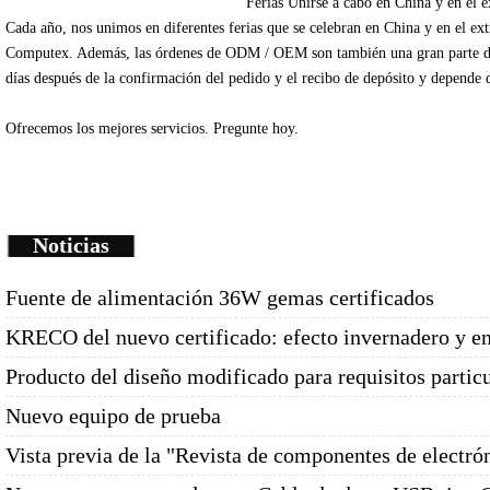
Ferias
Unirse
a cabo en China
y en el e
Cada
año
, nos unimos
en diferentes
ferias que se celebran
en China
y en el ex
Computex
.
Además
, las órdenes de
ODM /
OEM
son
también una gran parte
d
días
después de la
confirmación del pedido y
el recibo de depósito
y depende
Ofrecemos
los mejores servicios.
Pregunte
hoy.
Noticias
Fuente de alimentación 36W gemas certificados
KRECO del nuevo certificado: efecto invernadero y e
Producto del diseño modificado para requisitos partic
Nuevo equipo de prueba
Vista previa de la "Revista de componentes de electró