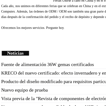
Ferias
Unirse
a cabo en China
y en el e
Cada
año
, nos unimos
en diferentes
ferias que se celebran
en China
y en el ex
Computex
.
Además
, las órdenes de
ODM /
OEM
son
también una gran parte
d
días
después de la
confirmación del pedido y
el recibo de depósito
y depende
Ofrecemos
los mejores servicios.
Pregunte
hoy.
Noticias
Fuente de alimentación 36W gemas certificados
KRECO del nuevo certificado: efecto invernadero y e
Producto del diseño modificado para requisitos partic
Nuevo equipo de prueba
Vista previa de la "Revista de componentes de electró