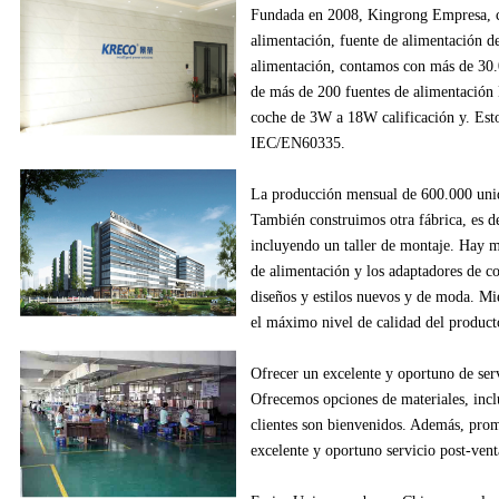
Fundada en
2008
,
Kingrong
Empresa,
alimentación
, fuente de alimentación
d
alimentación
,
contamos con más de
30
de
más de
200
fuentes de alimentación
coche
de
3W
a
18W
calificación y
.
Esto
IEC/EN60335
.
La producción
mensual de
600.000
uni
También construimos
otra fábrica
, es d
incluyendo
un
taller de montaje
.
Hay m
de alimentación
y los adaptadores
de c
diseños
y estilos
nuevos
y de moda.
Mie
el máximo nivel de
calidad del product
Ofrecer un excelente
y oportuno
de ser
Ofrecemos
opciones de materiales
, inc
clientes
son bienvenidos.
Además
, pro
excelente
y oportuno
servicio post-vent