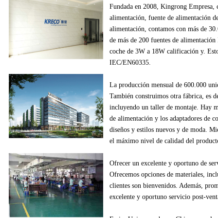
Fundada en
2008
,
Kingrong
Empresa,
alimentación
, fuente de alimentación
d
alimentación
,
contamos con más de
30
de
más de
200
fuentes de alimentación
coche
de
3W
a
18W
calificación y
.
Esto
IEC/EN60335
.
La producción
mensual de
600.000
uni
También construimos
otra fábrica
, es d
incluyendo
un
taller de montaje
.
Hay m
de alimentación
y los adaptadores
de c
diseños
y estilos
nuevos
y de moda.
Mie
el máximo nivel de
calidad del product
Ofrecer un excelente
y oportuno
de ser
Ofrecemos
opciones de materiales
, inc
clientes
son bienvenidos.
Además
, pro
excelente
y oportuno
servicio post-vent