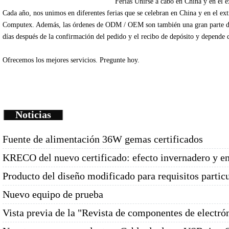
Ferias
Unirse
a cabo en China
y en el e
Cada
año
, nos unimos
en diferentes
ferias que se celebran
en China
y en el ex
Computex
.
Además
, las órdenes de
ODM /
OEM
son
también una gran parte
d
días
después de la
confirmación del pedido y
el recibo de depósito
y depende
Ofrecemos
los mejores servicios.
Pregunte
hoy.
Noticias
Fuente de alimentación 36W gemas certificados
KRECO del nuevo certificado: efecto invernadero y e
Producto del diseño modificado para requisitos partic
Nuevo equipo de prueba
Vista previa de la "Revista de componentes de electró