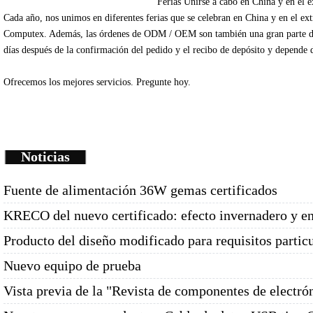
Ferias
Unirse
a cabo en China
y en el e
Cada
año
, nos unimos
en diferentes
ferias que se celebran
en China
y en el ex
Computex
.
Además
, las órdenes de
ODM /
OEM
son
también una gran parte
d
días
después de la
confirmación del pedido y
el recibo de depósito
y depende
Ofrecemos
los mejores servicios.
Pregunte
hoy.
Noticias
Fuente de alimentación 36W gemas certificados
KRECO del nuevo certificado: efecto invernadero y e
Producto del diseño modificado para requisitos partic
Nuevo equipo de prueba
Vista previa de la "Revista de componentes de electró