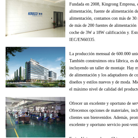
Fundada en
2008
,
Kingrong
Empresa,
alimentación
, fuente de alimentación
d
alimentación
,
contamos con más de
30
de
más de
200
fuentes de alimentación
coche
de
3W
a
18W
calificación y
.
Esto
IEC/EN60335
.
La producción
mensual de
600.000
uni
También construimos
otra fábrica
, es d
incluyendo
un
taller de montaje
.
Hay m
de alimentación
y los adaptadores
de c
diseños
y estilos
nuevos
y de moda.
Mie
el máximo nivel de
calidad del product
Ofrecer un excelente
y oportuno
de ser
Ofrecemos
opciones de materiales
, inc
clientes
son bienvenidos.
Además
, pro
excelente
y oportuno
servicio post-vent