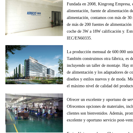
Fundada en
2008
,
Kingrong
Empresa,
alimentación
, fuente de alimentación
d
alimentación
,
contamos con más de
30
de
más de
200
fuentes de alimentación
coche
de
3W
a
18W
calificación y
.
Esto
IEC/EN60335
.
La producción
mensual de
600.000
uni
También construimos
otra fábrica
, es d
incluyendo
un
taller de montaje
.
Hay m
de alimentación
y los adaptadores
de c
diseños
y estilos
nuevos
y de moda.
Mie
el máximo nivel de
calidad del product
Ofrecer un excelente
y oportuno
de ser
Ofrecemos
opciones de materiales
, inc
clientes
son bienvenidos.
Además
, pro
excelente
y oportuno
servicio post-vent