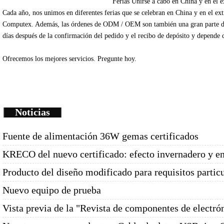
Ferias
Unirse
a cabo en China
y en el e
Cada
año
, nos unimos
en diferentes
ferias que se celebran
en China
y en el ex
Computex
.
Además
, las órdenes de
ODM /
OEM
son
también una gran parte
d
días
después de la
confirmación del pedido y
el recibo de depósito
y depende
Ofrecemos
los mejores servicios.
Pregunte
hoy.
Noticias
Fuente de alimentación 36W gemas certificados
KRECO del nuevo certificado: efecto invernadero y e
Producto del diseño modificado para requisitos partic
Nuevo equipo de prueba
Vista previa de la "Revista de componentes de electró