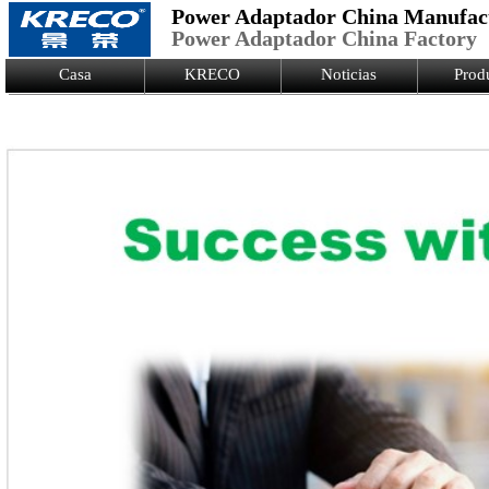
Power Adaptador China Manufac
Power Adaptador China Factory
Logo Picture
Casa
KRECO
Noticias
Prod