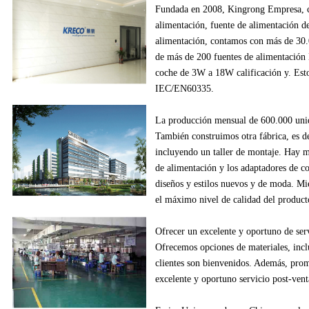
Fundada en
2008
,
Kingrong
Empresa,
alimentación
, fuente de alimentación
d
alimentación
,
contamos con más de
30
de
más de
200
fuentes de alimentación
coche
de
3W
a
18W
calificación y
.
Esto
IEC/EN60335
.
La producción
mensual de
600.000
uni
También construimos
otra fábrica
, es d
incluyendo
un
taller de montaje
.
Hay m
de alimentación
y los adaptadores
de c
diseños
y estilos
nuevos
y de moda.
Mie
el máximo nivel de
calidad del product
Ofrecer un excelente
y oportuno
de ser
Ofrecemos
opciones de materiales
, inc
clientes
son bienvenidos.
Además
, pro
excelente
y oportuno
servicio post-vent