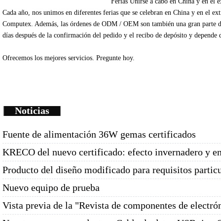
Ferias
Unirse
a cabo en China
y en el e
Cada
año
, nos unimos
en diferentes
ferias que se celebran
en China
y en el ex
Computex
.
Además
, las órdenes de
ODM /
OEM
son
también una gran parte
d
días
después de la
confirmación del pedido y
el recibo de depósito
y depende
Ofrecemos
los mejores servicios.
Pregunte
hoy.
Noticias
Fuente de alimentación 36W gemas certificados
KRECO del nuevo certificado: efecto invernadero y e
Producto del diseño modificado para requisitos partic
Nuevo equipo de prueba
Vista previa de la "Revista de componentes de electró