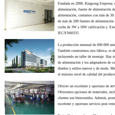
Fundada en
2008
,
Kingrong
Empresa,
alimentación
, fuente de alimentación
d
alimentación
,
contamos con más de
30
de
más de
200
fuentes de alimentación
coche
de
3W
a
18W
calificación y
.
Esto
IEC/EN60335
.
La producción
mensual de
600.000
uni
También construimos
otra fábrica
, es d
incluyendo
un
taller de montaje
.
Hay m
de alimentación
y los adaptadores
de c
diseños
y estilos
nuevos
y de moda.
Mie
el máximo nivel de
calidad del product
Ofrecer un excelente
y oportuno
de ser
Ofrecemos
opciones de materiales
, inc
clientes
son bienvenidos.
Además
, pro
excelente
y oportuno
servicio post-vent