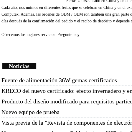
Ferias
Unirse
a cabo en China
y en el e
Cada
año
, nos unimos
en diferentes
ferias que se celebran
en China
y en el ex
Computex
.
Además
, las órdenes de
ODM /
OEM
son
también una gran parte
d
días
después de la
confirmación del pedido y
el recibo de depósito
y depende
Ofrecemos
los mejores servicios.
Pregunte
hoy.
Noticias
Fuente de alimentación 36W gemas certificados
KRECO del nuevo certificado: efecto invernadero y e
Producto del diseño modificado para requisitos partic
Nuevo equipo de prueba
Vista previa de la "Revista de componentes de electró