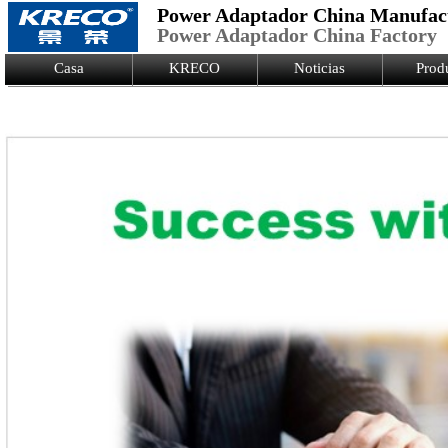
Power Adaptador China Manufac
Power Adaptador China Factory
Logo Picture
Casa
KRECO
Noticias
Prod