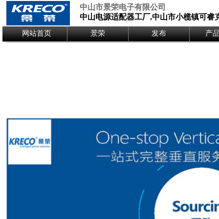
中山市景荣电子有限公司
中山电源适配器工厂,中山市小榄镇可睿
Logo Picture
网站首页
景荣
发布
产