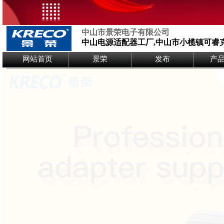
中山市景荣电子有限公司
中山电源适配器工厂,中山市小榄镇可睿
Logo Picture
网站首页
景荣
发布
产