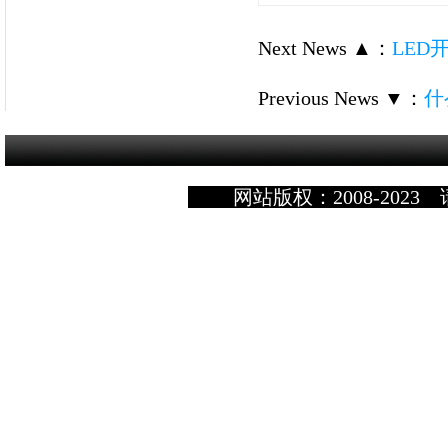
Next News ▲
：
LED
Previous News ▼
：
什
网站版权：2008-2023 