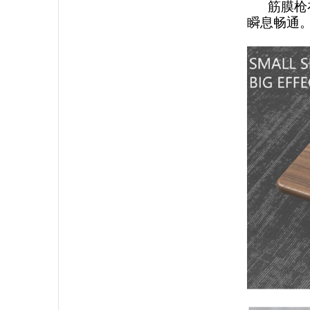
筋膜枪在
瞬息畅通