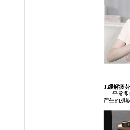
3.缓解疲
平常即便
产生的肌