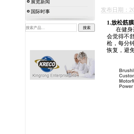
展览新闻
发布日期：202
国际时事
1.放松筋
在健身运
会觉得不
枪，每分钟
恢复，避