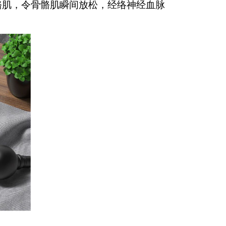
肌，令骨骼肌瞬间放松，经络神经血脉