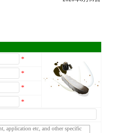
*
*
*
*