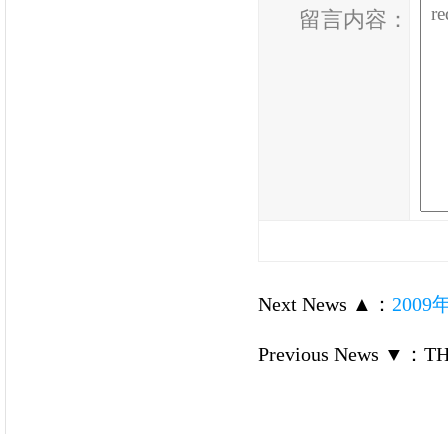
留言内容：
Next News ▲
：
200
Previous News ▼
：
TH