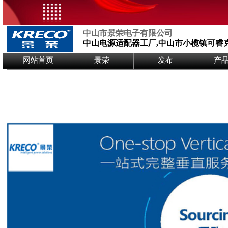
中山市景荣电子有限公司
中山电源适配器工厂,中山市小榄镇可睿
Logo Picture
网站首页
景荣
发布
产