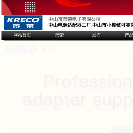
中山市景荣电子有限公司
中山电源适配器工厂,中山市小榄镇可睿
Logo Picture
网站首页
景荣
发布
产