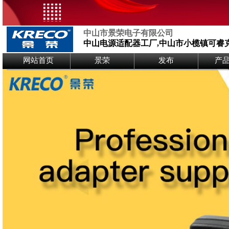
中山市景荣电子有限公司
中山电源适配器工厂,中山市小榄镇可睿
Logo Picture
网站首页
景荣
发布
产