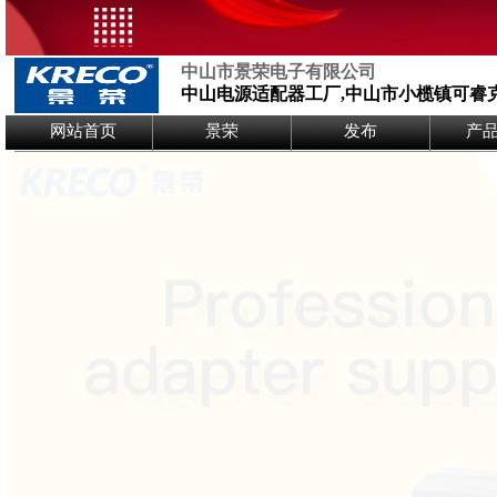
中山市景荣电子有限公司
中山电源适配器工厂,中山市小榄镇可睿
Logo Picture
网站首页
景荣
发布
产